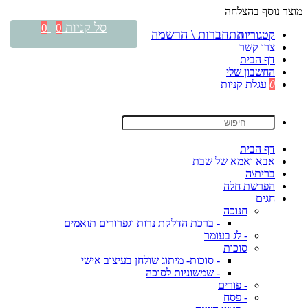
מוצר נוסף בהצלחה
סל קניות
0
0
התחברות \ הרשמה
קטגוריות
צרו קשר
דף הבית
החשבון שלי
0
עגלת קניות
דף הבית
אבא ואמא של שבת
ברית\ה
הפרשת חלה
חגים
חנוכה
- ברכת הדלקת נרות וגפרורים תואמים
- לג בעומר
סוכות
- סוכות- מיתוג שולחן בעיצוב אישי
- שמשוניות לסוכה
- פורים
- פסח