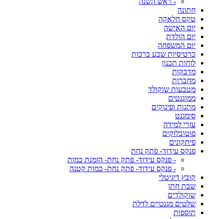
- ראש השנה
חתונה
טקס חלאקה
יום האישה
יום הולדת
יום המשפחה
כרטיסיות שבע ברכות
לוחות תכנון
מדבקות
מחברות
מטבעות שוקולד
ממוגנטים
מתנות ופינוקים
סימגנט
עזרי למידה
פוטובלוקים
פיתקונים
פנקס עידוד- פתק נחת
- פנקס עידוד- פתק נחת- הזמנת כמות
- פנקס עידוד- פתק נחת- כמות קטנה
קובץ דיגיטלי
שבת חתן
שוקולדים
שלטים מגנטיים לדלת
תוספות