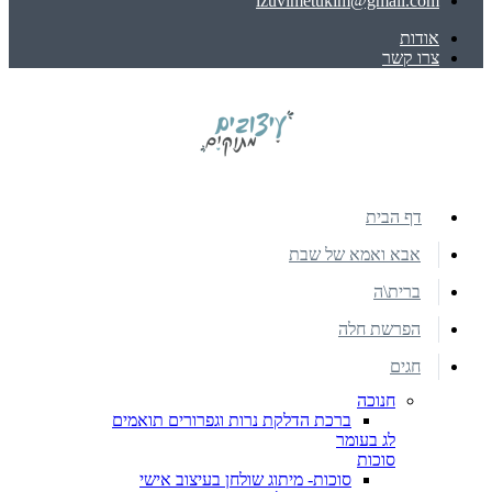
izuvimetukim@gmail.com
אודות
צרו קשר
דף הבית
אבא ואמא של שבת
ברית\ה
הפרשת חלה
חגים
חנוכה
ברכת הדלקת נרות וגפרורים תואמים
לג בעומר
סוכות
סוכות- מיתוג שולחן בעיצוב אישי