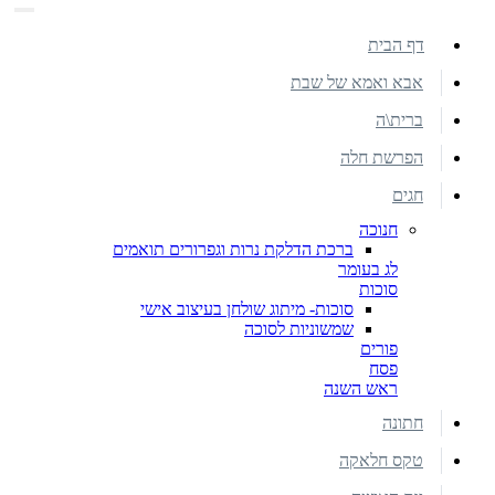
דף הבית
אבא ואמא של שבת
ברית\ה
הפרשת חלה
חגים
חנוכה
ברכת הדלקת נרות וגפרורים תואמים
לג בעומר
סוכות
סוכות- מיתוג שולחן בעיצוב אישי
שמשוניות לסוכה
פורים
פסח
ראש השנה
חתונה
טקס חלאקה