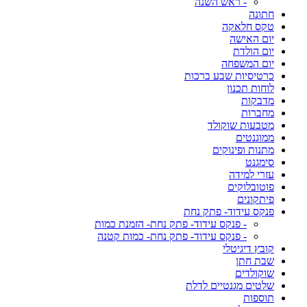
- ראש השנה
חתונה
טקס חלאקה
יום האישה
יום הולדת
יום המשפחה
כרטיסיות שבע ברכות
לוחות תכנון
מדבקות
מחברות
מטבעות שוקולד
ממוגנטים
מתנות ופינוקים
סימגנט
עזרי למידה
פוטובלוקים
פיתקונים
פנקס עידוד- פתק נחת
- פנקס עידוד- פתק נחת- הזמנת כמות
- פנקס עידוד- פתק נחת- כמות קטנה
קובץ דיגיטלי
שבת חתן
שוקולדים
שלטים מגנטיים לדלת
תוספות