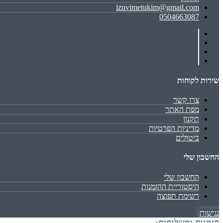
izuvimetukim@gmail.com
0504663087
שירות לקוחות
צרו קשר
מפת האתר
תקנון
מדיניות הפרטיות
ביטולים
החשבון שלי
החשבון שלי
היסטוריית ההזמנות
רשימת תפוצה
נגישות
הזמנות ומשלוחים: