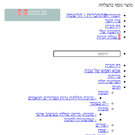
מוצר נוסף בהצלחה
סל קניות
0
0
התחברות \ הרשמה
קטגוריות
צרו קשר
דף הבית
החשבון שלי
0
עגלת קניות
דף הבית
אבא ואמא של שבת
ברית\ה
הפרשת חלה
חגים
חנוכה
- ברכת הדלקת נרות וגפרורים תואמים
- לג בעומר
סוכות
- סוכות- מיתוג שולחן בעיצוב אישי
- שמשוניות לסוכה
- פורים
- פסח