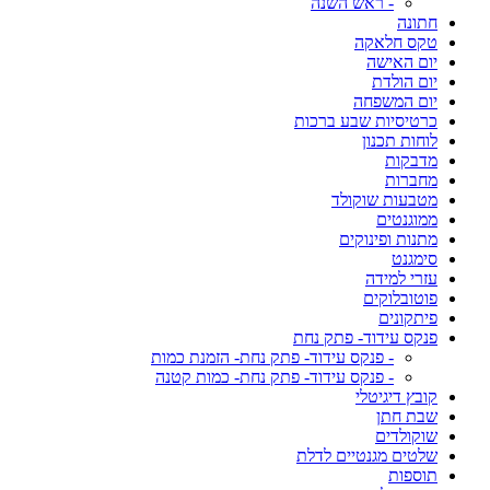
- ראש השנה
חתונה
טקס חלאקה
יום האישה
יום הולדת
יום המשפחה
כרטיסיות שבע ברכות
לוחות תכנון
מדבקות
מחברות
מטבעות שוקולד
ממוגנטים
מתנות ופינוקים
סימגנט
עזרי למידה
פוטובלוקים
פיתקונים
פנקס עידוד- פתק נחת
- פנקס עידוד- פתק נחת- הזמנת כמות
- פנקס עידוד- פתק נחת- כמות קטנה
קובץ דיגיטלי
שבת חתן
שוקולדים
שלטים מגנטיים לדלת
תוספות