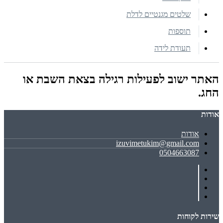
שלטים מגנטיים לדלת
תוספות
תעודת לידה
האתר ישוב לפעילות רגילה בצאת השבת או
החג.
אודות
אודות
izuvimetukim@gmail.com
0504663087
שירות לקוחות