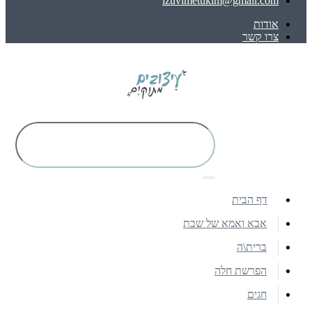
izuvimetukim@gmail.com
אודות
צרו קשר
דף הבית
אבא ואמא של שבת
ברית\ה
הפרשת חלה
חגים