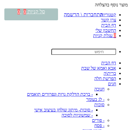
מוצר נוסף בהצלחה
סל קניות
0
0
התחברות \ הרשמה
קטגוריות
צרו קשר
דף הבית
החשבון שלי
0
עגלת קניות
דף הבית
אבא ואמא של שבת
ברית\ה
הפרשת חלה
חגים
חנוכה
- ברכת הדלקת נרות וגפרורים תואמים
- לג בעומר
סוכות
- סוכות- מיתוג שולחן בעיצוב אישי
- שמשוניות לסוכה
- פורים
- פסח