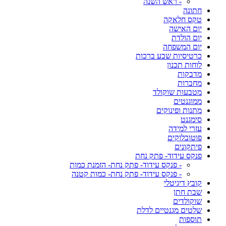
- ראש השנה
חתונה
טקס חלאקה
יום האישה
יום הולדת
יום המשפחה
כרטיסיות שבע ברכות
לוחות תכנון
מדבקות
מחברות
מטבעות שוקולד
ממוגנטים
מתנות ופינוקים
סימגנט
עזרי למידה
פוטובלוקים
פיתקונים
פנקס עידוד- פתק נחת
- פנקס עידוד- פתק נחת- הזמנת כמות
- פנקס עידוד- פתק נחת- כמות קטנה
קובץ דיגיטלי
שבת חתן
שוקולדים
שלטים מגנטיים לדלת
תוספות