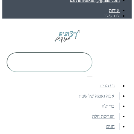
izuvimetukim@gmail.com
אודות
צרו קשר
דף הבית
אבא ואמא של שבת
ברית\ה
הפרשת חלה
חגים