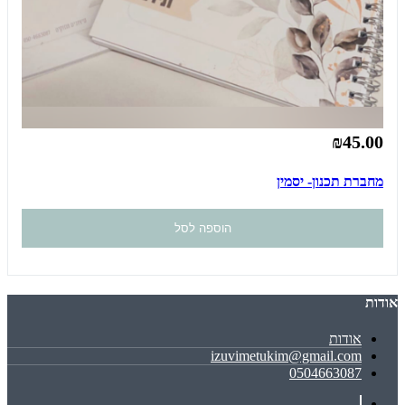
₪45.00
מחברת תכנון- יסמין
הוספה לסל
אודות
אודות
izuvimetukim@gmail.com
0504663087