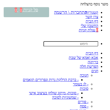
מוצר נוסף בהצלחה
סל קניות
0
0
התחברות \ הרשמה
קטגוריות
צרו קשר
דף הבית
החשבון שלי
0
עגלת קניות
דף הבית
אבא ואמא של שבת
ברית\ה
הפרשת חלה
חגים
חנוכה
- ברכת הדלקת נרות וגפרורים תואמים
- לג בעומר
סוכות
- סוכות- מיתוג שולחן בעיצוב אישי
- שמשוניות לסוכה
- פורים
- פסח