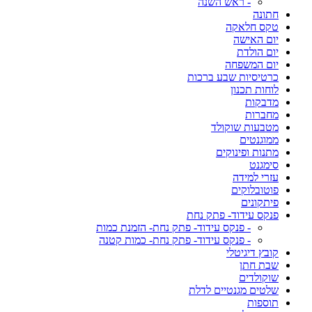
- ראש השנה
חתונה
טקס חלאקה
יום האישה
יום הולדת
יום המשפחה
כרטיסיות שבע ברכות
לוחות תכנון
מדבקות
מחברות
מטבעות שוקולד
ממוגנטים
מתנות ופינוקים
סימגנט
עזרי למידה
פוטובלוקים
פיתקונים
פנקס עידוד- פתק נחת
- פנקס עידוד- פתק נחת- הזמנת כמות
- פנקס עידוד- פתק נחת- כמות קטנה
קובץ דיגיטלי
שבת חתן
שוקולדים
שלטים מגנטיים לדלת
תוספות