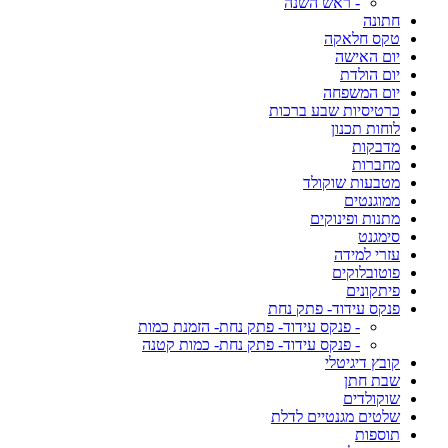
- ראש השנה
חתונה
טקס חלאקה
יום האישה
יום הולדת
יום המשפחה
כרטיסיות שבע ברכות
לוחות תכנון
מדבקות
מחברות
מטבעות שוקולד
ממוגנטים
מתנות ופינוקים
סימגנט
עזרי למידה
פוטובלוקים
פיתקונים
פנקס עידוד- פתק נחת
- פנקס עידוד- פתק נחת- הזמנת כמות
- פנקס עידוד- פתק נחת- כמות קטנה
קובץ דיגיטלי
שבת חתן
שוקולדים
שלטים מגנטיים לדלת
תוספות