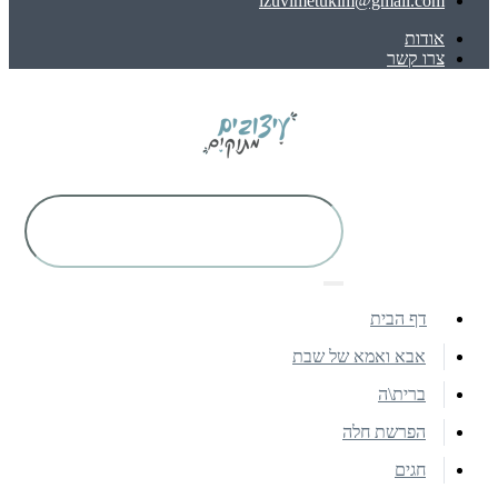
izuvimetukim@gmail.com
אודות
צרו קשר
דף הבית
אבא ואמא של שבת
ברית\ה
הפרשת חלה
חגים