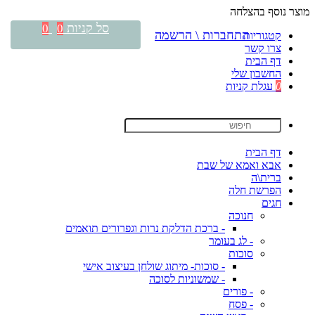
מוצר נוסף בהצלחה
סל קניות
0
0
התחברות \ הרשמה
קטגוריות
צרו קשר
דף הבית
החשבון שלי
0
עגלת קניות
דף הבית
אבא ואמא של שבת
ברית\ה
הפרשת חלה
חגים
חנוכה
- ברכת הדלקת נרות וגפרורים תואמים
- לג בעומר
סוכות
- סוכות- מיתוג שולחן בעיצוב אישי
- שמשוניות לסוכה
- פורים
- פסח