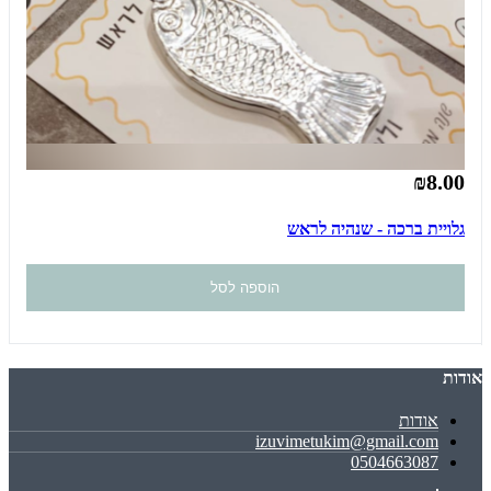
₪8.00
גלויית ברכה - שנהיה לראש
הוספה לסל
אודות
אודות
izuvimetukim@gmail.com
0504663087