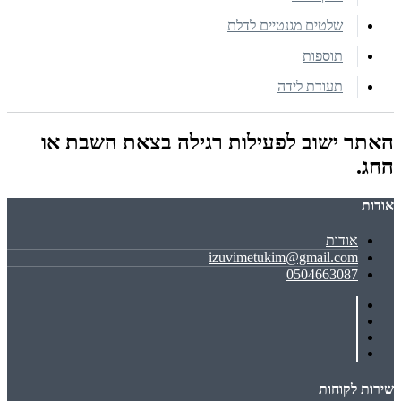
שלטים מגנטיים לדלת
תוספות
תעודת לידה
האתר ישוב לפעילות רגילה בצאת השבת או
החג.
אודות
אודות
izuvimetukim@gmail.com
0504663087
שירות לקוחות