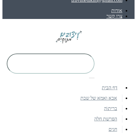
izuvimetukim@gmail.com
אודות
צרו קשר
דף הבית
אבא ואמא של שבת
ברית\ה
הפרשת חלה
חגים