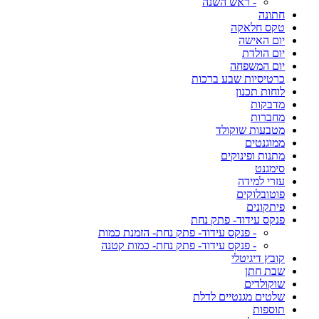
- ראש השנה
חתונה
טקס חלאקה
יום האישה
יום הולדת
יום המשפחה
כרטיסיות שבע ברכות
לוחות תכנון
מדבקות
מחברות
מטבעות שוקולד
ממוגנטים
מתנות ופינוקים
סימגנט
עזרי למידה
פוטובלוקים
פיתקונים
פנקס עידוד- פתק נחת
- פנקס עידוד- פתק נחת- הזמנת כמות
- פנקס עידוד- פתק נחת- כמות קטנה
קובץ דיגיטלי
שבת חתן
שוקולדים
שלטים מגנטיים לדלת
תוספות