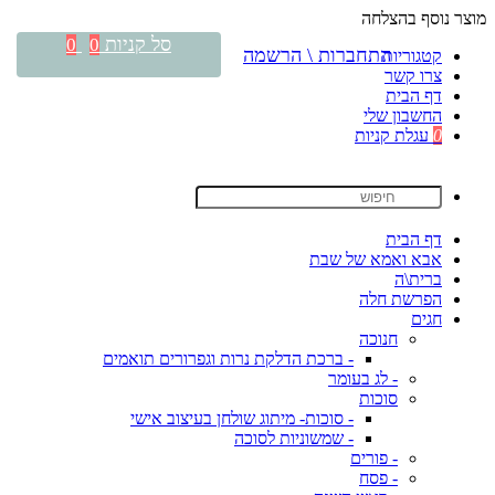
מוצר נוסף בהצלחה
סל קניות
0
0
התחברות \ הרשמה
קטגוריות
צרו קשר
דף הבית
החשבון שלי
0
עגלת קניות
דף הבית
אבא ואמא של שבת
ברית\ה
הפרשת חלה
חגים
חנוכה
- ברכת הדלקת נרות וגפרורים תואמים
- לג בעומר
סוכות
- סוכות- מיתוג שולחן בעיצוב אישי
- שמשוניות לסוכה
- פורים
- פסח