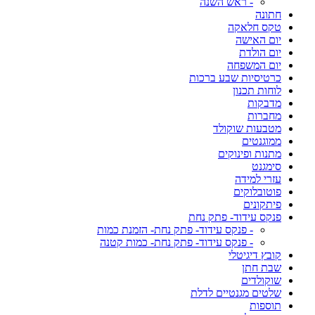
- ראש השנה
חתונה
טקס חלאקה
יום האישה
יום הולדת
יום המשפחה
כרטיסיות שבע ברכות
לוחות תכנון
מדבקות
מחברות
מטבעות שוקולד
ממוגנטים
מתנות ופינוקים
סימגנט
עזרי למידה
פוטובלוקים
פיתקונים
פנקס עידוד- פתק נחת
- פנקס עידוד- פתק נחת- הזמנת כמות
- פנקס עידוד- פתק נחת- כמות קטנה
קובץ דיגיטלי
שבת חתן
שוקולדים
שלטים מגנטיים לדלת
תוספות