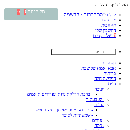
מוצר נוסף בהצלחה
סל קניות
0
0
התחברות \ הרשמה
קטגוריות
צרו קשר
דף הבית
החשבון שלי
0
עגלת קניות
דף הבית
אבא ואמא של שבת
ברית\ה
הפרשת חלה
חגים
חנוכה
- ברכת הדלקת נרות וגפרורים תואמים
- לג בעומר
סוכות
- סוכות- מיתוג שולחן בעיצוב אישי
- שמשוניות לסוכה
- פורים
- פסח