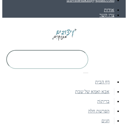
izuvimetukim@gmail.com
אודות
צרו קשר
דף הבית
אבא ואמא של שבת
ברית\ה
הפרשת חלה
חגים