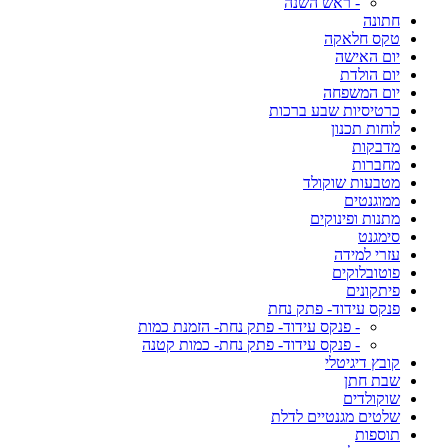
- ראש השנה
חתונה
טקס חלאקה
יום האישה
יום הולדת
יום המשפחה
כרטיסיות שבע ברכות
לוחות תכנון
מדבקות
מחברות
מטבעות שוקולד
ממוגנטים
מתנות ופינוקים
סימגנט
עזרי למידה
פוטובלוקים
פיתקונים
פנקס עידוד- פתק נחת
- פנקס עידוד- פתק נחת- הזמנת כמות
- פנקס עידוד- פתק נחת- כמות קטנה
קובץ דיגיטלי
שבת חתן
שוקולדים
שלטים מגנטיים לדלת
תוספות