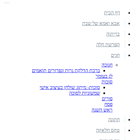
דף הבית
אבא ואמא של שבת
ברית\ה
הפרשת חלה
חגים
חנוכה
ברכת הדלקת נרות וגפרורים תואמים
לג בעומר
סוכות
סוכות- מיתוג שולחן בעיצוב אישי
שמשוניות לסוכה
פורים
פסח
ראש השנה
חתונה
טקס חלאקה