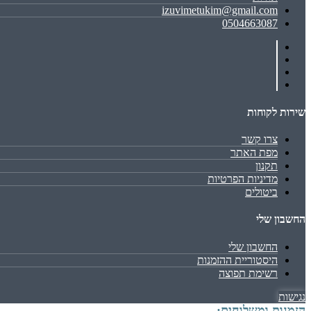
izuvimetukim@gmail.com
0504663087
שירות לקוחות
צרו קשר
מפת האתר
תקנון
מדיניות הפרטיות
ביטולים
החשבון שלי
החשבון שלי
היסטוריית ההזמנות
רשימת תפוצה
נגישות
הזמנות ומשלוחים: