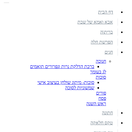
דף הבית
אבא ואמא של שבת
ברית\ה
הפרשת חלה
חגים
חנוכה
ברכת הדלקת נרות וגפרורים תואמים
לג בעומר
סוכות
סוכות- מיתוג שולחן בעיצוב אישי
שמשוניות לסוכה
פורים
פסח
ראש השנה
חתונה
טקס חלאקה