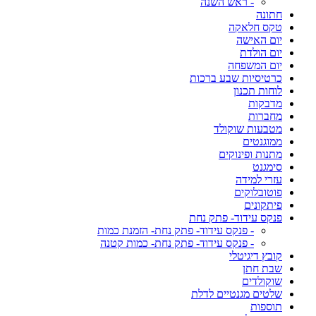
- ראש השנה
חתונה
טקס חלאקה
יום האישה
יום הולדת
יום המשפחה
כרטיסיות שבע ברכות
לוחות תכנון
מדבקות
מחברות
מטבעות שוקולד
ממוגנטים
מתנות ופינוקים
סימגנט
עזרי למידה
פוטובלוקים
פיתקונים
פנקס עידוד- פתק נחת
- פנקס עידוד- פתק נחת- הזמנת כמות
- פנקס עידוד- פתק נחת- כמות קטנה
קובץ דיגיטלי
שבת חתן
שוקולדים
שלטים מגנטיים לדלת
תוספות