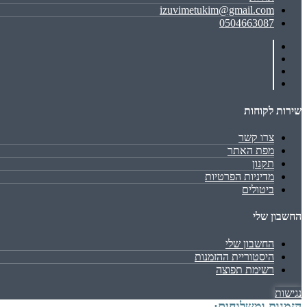
izuvimetukim@gmail.com
0504663087
שירות לקוחות
צרו קשר
מפת האתר
תקנון
מדיניות הפרטיות
ביטולים
החשבון שלי
החשבון שלי
היסטוריית ההזמנות
רשימת תפוצה
נגישות
הזמנות ומשלוחים: