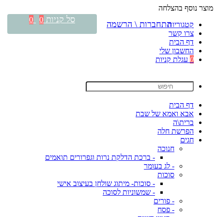
מוצר נוסף בהצלחה
סל קניות
0
0
התחברות \ הרשמה
קטגוריות
צרו קשר
דף הבית
החשבון שלי
0
עגלת קניות
דף הבית
אבא ואמא של שבת
ברית\ה
הפרשת חלה
חגים
חנוכה
- ברכת הדלקת נרות וגפרורים תואמים
- לג בעומר
סוכות
- סוכות- מיתוג שולחן בעיצוב אישי
- שמשוניות לסוכה
- פורים
- פסח