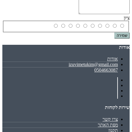
ציון
שמירה
אודות
אודות
izuvimetukim@gmail.com
0504663087
שירות לקוחות
צרו קשר
מפת האתר
תקנון