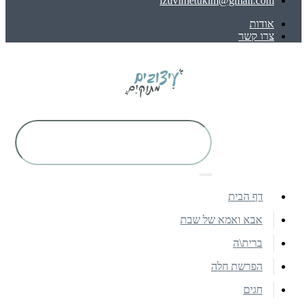
izuvimetukim@gmail.com
אודות
צרו קשר
דף הבית
אבא ואמא של שבת
ברית\ה
הפרשת חלה
חגים