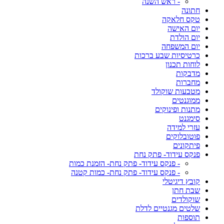
- ראש השנה
חתונה
טקס חלאקה
יום האישה
יום הולדת
יום המשפחה
כרטיסיות שבע ברכות
לוחות תכנון
מדבקות
מחברות
מטבעות שוקולד
ממוגנטים
מתנות ופינוקים
סימגנט
עזרי למידה
פוטובלוקים
פיתקונים
פנקס עידוד- פתק נחת
- פנקס עידוד- פתק נחת- הזמנת כמות
- פנקס עידוד- פתק נחת- כמות קטנה
קובץ דיגיטלי
שבת חתן
שוקולדים
שלטים מגנטיים לדלת
תוספות