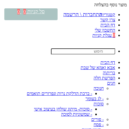
מוצר נוסף בהצלחה
סל קניות
0
0
התחברות \ הרשמה
קטגוריות
צרו קשר
דף הבית
החשבון שלי
0
עגלת קניות
דף הבית
אבא ואמא של שבת
ברית\ה
הפרשת חלה
חגים
חנוכה
- ברכת הדלקת נרות וגפרורים תואמים
- לג בעומר
סוכות
- סוכות- מיתוג שולחן בעיצוב אישי
- שמשוניות לסוכה
- פורים
- פסח