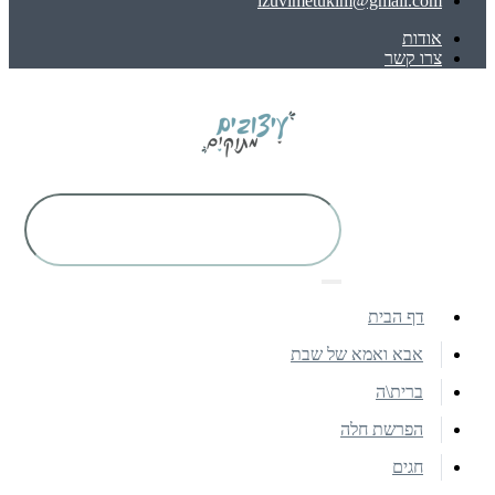
izuvimetukim@gmail.com
אודות
צרו קשר
דף הבית
אבא ואמא של שבת
ברית\ה
הפרשת חלה
חגים