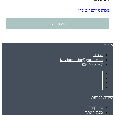
ממוגנט "שנה טובה"
הוספה לסל
אודות
אודות
izuvimetukim@gmail.com
0504663087
שירות לקוחות
צרו קשר
מפת האתר