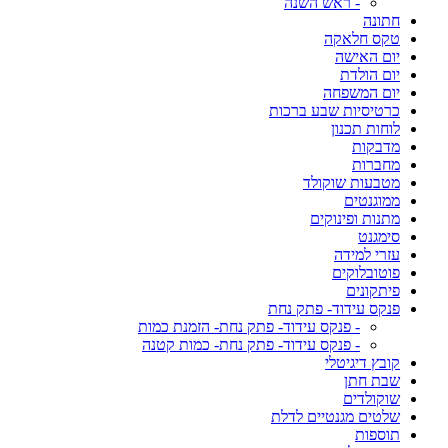
- ראש השנה
חתונה
טקס חלאקה
יום האישה
יום הולדת
יום המשפחה
כרטיסיות שבע ברכות
לוחות תכנון
מדבקות
מחברות
מטבעות שוקולד
ממוגנטים
מתנות ופינוקים
סימגנט
עזרי למידה
פוטובלוקים
פיתקונים
פנקס עידוד- פתק נחת
- פנקס עידוד- פתק נחת- הזמנת כמות
- פנקס עידוד- פתק נחת- כמות קטנה
קובץ דיגיטלי
שבת חתן
שוקולדים
שלטים מגנטיים לדלת
תוספות