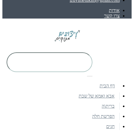
izuvimetukim@gmail.com
אודות
צרו קשר
דף הבית
אבא ואמא של שבת
ברית\ה
הפרשת חלה
חגים