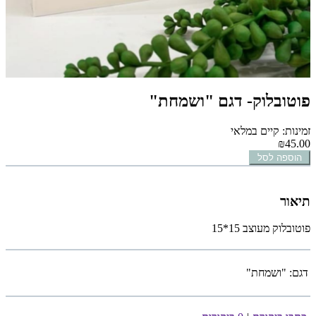
פוטובלוק- דגם "ושמחת"
זמינות: קיים במלאי
₪45.00
הוספה לסל
תיאור
פוטובלוק מעוצב 15*15
דגם:
"ושמחת"