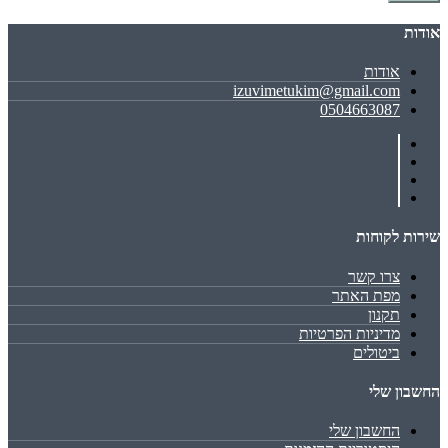
אודות
אודות
izuvimetukim@gmail.com
0504663087
שירות לקוחות
צרו קשר
מפת האתר
תקנון
מדיניות הפרטיות
ביטולים
החשבון שלי
החשבון שלי