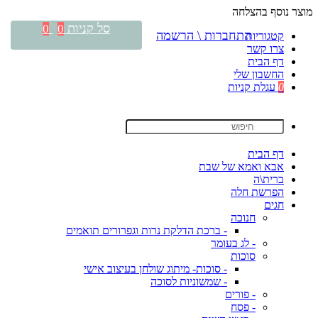
מוצר נוסף בהצלחה
סל קניות
0
0
התחברות \ הרשמה
קטגוריות
צרו קשר
דף הבית
החשבון שלי
0
עגלת קניות
דף הבית
אבא ואמא של שבת
ברית\ה
הפרשת חלה
חגים
חנוכה
- ברכת הדלקת נרות וגפרורים תואמים
- לג בעומר
סוכות
- סוכות- מיתוג שולחן בעיצוב אישי
- שמשוניות לסוכה
- פורים
- פסח