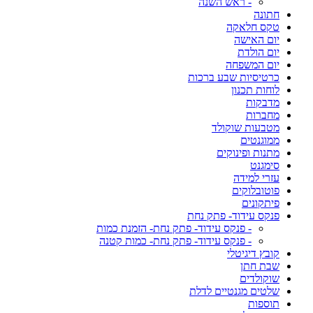
- ראש השנה
חתונה
טקס חלאקה
יום האישה
יום הולדת
יום המשפחה
כרטיסיות שבע ברכות
לוחות תכנון
מדבקות
מחברות
מטבעות שוקולד
ממוגנטים
מתנות ופינוקים
סימגנט
עזרי למידה
פוטובלוקים
פיתקונים
פנקס עידוד- פתק נחת
- פנקס עידוד- פתק נחת- הזמנת כמות
- פנקס עידוד- פתק נחת- כמות קטנה
קובץ דיגיטלי
שבת חתן
שוקולדים
שלטים מגנטיים לדלת
תוספות