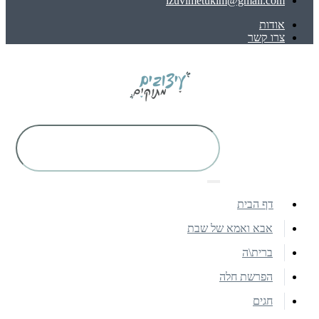
izuvimetukim@gmail.com
אודות
צרו קשר
דף הבית
אבא ואמא של שבת
ברית\ה
הפרשת חלה
חגים