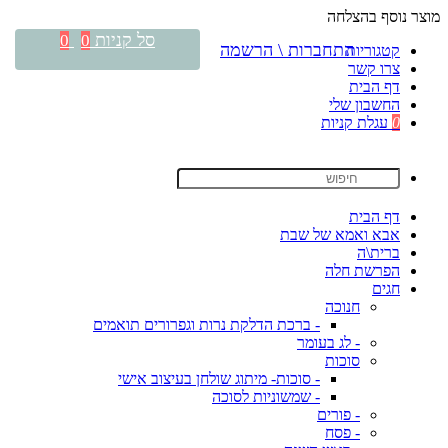
מוצר נוסף בהצלחה
סל קניות
0
0
התחברות \ הרשמה
קטגוריות
צרו קשר
דף הבית
החשבון שלי
0
עגלת קניות
דף הבית
אבא ואמא של שבת
ברית\ה
הפרשת חלה
חגים
חנוכה
- ברכת הדלקת נרות וגפרורים תואמים
- לג בעומר
סוכות
- סוכות- מיתוג שולחן בעיצוב אישי
- שמשוניות לסוכה
- פורים
- פסח