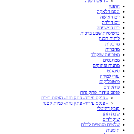
- ראש השנה
חתונה
טקס חלאקה
יום האישה
יום הולדת
יום המשפחה
כרטיסיות שבע ברכות
לוחות תכנון
מדבקות
מחברות
מטבעות שוקולד
ממוגנטים
מתנות ופינוקים
סימגנט
עזרי למידה
פוטובלוקים
פיתקונים
פנקס עידוד- פתק נחת
- פנקס עידוד- פתק נחת- הזמנת כמות
- פנקס עידוד- פתק נחת- כמות קטנה
קובץ דיגיטלי
שבת חתן
שוקולדים
שלטים מגנטיים לדלת
תוספות