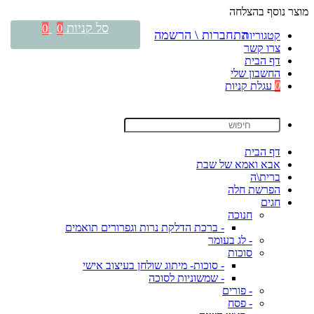
מוצר נוסף בהצלחה
סל קניות
0
0
התחברות \ הרשמה
קטגוריות
צרו קשר
דף הבית
החשבון שלי
0
עגלת קניות
דף הבית
אבא ואמא של שבת
ברית\ה
הפרשת חלה
חגים
חנוכה
- ברכת הדלקת נרות וגפרורים תואמים
- לג בעומר
סוכות
- סוכות- מיתוג שולחן בעיצוב אישי
- שמשוניות לסוכה
- פורים
- פסח