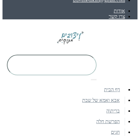
izuvimetukim@gmail.com
אודות
צרו קשר
דף הבית
אבא ואמא של שבת
ברית\ה
הפרשת חלה
חגים