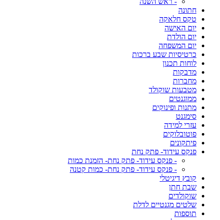
- ראש השנה
חתונה
טקס חלאקה
יום האישה
יום הולדת
יום המשפחה
כרטיסיות שבע ברכות
לוחות תכנון
מדבקות
מחברות
מטבעות שוקולד
ממוגנטים
מתנות ופינוקים
סימגנט
עזרי למידה
פוטובלוקים
פיתקונים
פנקס עידוד- פתק נחת
- פנקס עידוד- פתק נחת- הזמנת כמות
- פנקס עידוד- פתק נחת- כמות קטנה
קובץ דיגיטלי
שבת חתן
שוקולדים
שלטים מגנטיים לדלת
תוספות