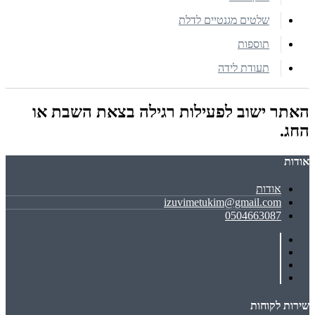
שלטים מגנטיים לדלת
תוספות
תעודת לידה
האתר ישוב לפעילות רגילה בצאת השבת או
החג.
אודות
אודות
izuvimetukim@gmail.com
0504663087
שירות לקוחות