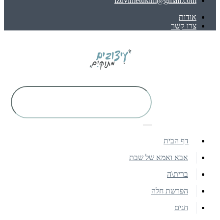
izuvimetukim@gmail.com
אודות
צרו קשר
דף הבית
אבא ואמא של שבת
ברית\ה
הפרשת חלה
חגים