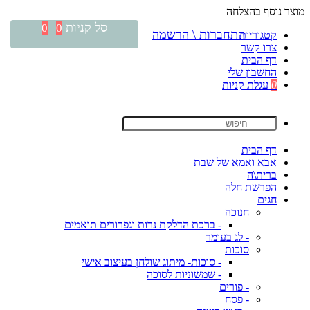
מוצר נוסף בהצלחה
סל קניות
0
0
התחברות \ הרשמה
קטגוריות
צרו קשר
דף הבית
החשבון שלי
0
עגלת קניות
דף הבית
אבא ואמא של שבת
ברית\ה
הפרשת חלה
חגים
חנוכה
- ברכת הדלקת נרות וגפרורים תואמים
- לג בעומר
סוכות
- סוכות- מיתוג שולחן בעיצוב אישי
- שמשוניות לסוכה
- פורים
- פסח