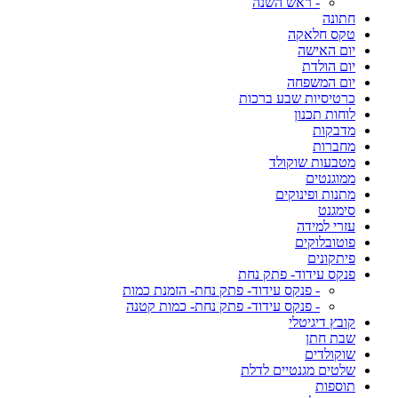
- ראש השנה
חתונה
טקס חלאקה
יום האישה
יום הולדת
יום המשפחה
כרטיסיות שבע ברכות
לוחות תכנון
מדבקות
מחברות
מטבעות שוקולד
ממוגנטים
מתנות ופינוקים
סימגנט
עזרי למידה
פוטובלוקים
פיתקונים
פנקס עידוד- פתק נחת
- פנקס עידוד- פתק נחת- הזמנת כמות
- פנקס עידוד- פתק נחת- כמות קטנה
קובץ דיגיטלי
שבת חתן
שוקולדים
שלטים מגנטיים לדלת
תוספות