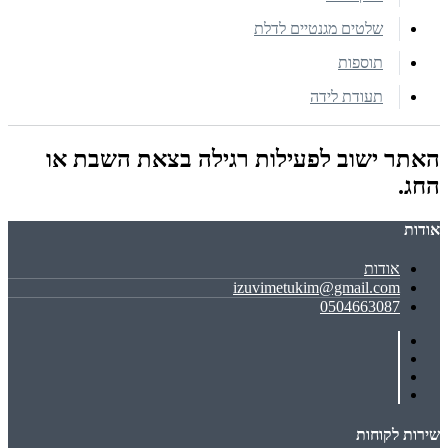
שלטים מגנטיים לדלת
תוספות
תעודת לידה
האתר ישוב לפעילות רגילה בצאת השבת או
החג.
אודות
אודות
izuvimetukim@gmail.com
0504663087
שירות לקוחות