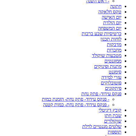
- ראש השנה
חתונה
טקס חלאקה
יום האישה
יום הולדת
יום המשפחה
כרטיסיות שבע ברכות
לוחות תכנון
מדבקות
מחברות
מטבעות שוקולד
ממוגנטים
מתנות ופינוקים
סימגנט
עזרי למידה
פוטובלוקים
פיתקונים
פנקס עידוד- פתק נחת
- פנקס עידוד- פתק נחת- הזמנת כמות
- פנקס עידוד- פתק נחת- כמות קטנה
קובץ דיגיטלי
שבת חתן
שוקולדים
שלטים מגנטיים לדלת
תוספות