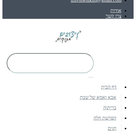
izuvimetukim@gmail.com
אודות
צרו קשר
דף הבית
אבא ואמא של שבת
ברית\ה
הפרשת חלה
חגים