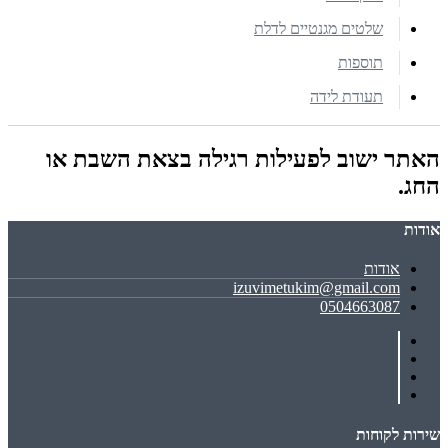
שלטים מגנטיים לדלת
תוספות
תעודת לידה
האתר ישוב לפעילות רגילה בצאת השבת או
החג.
אודות
אודות
izuvimetukim@gmail.com
0504663087
שירות לקוחות