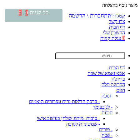
מוצר נוסף בהצלחה
סל קניות
0
0
התחברות \ הרשמה
קטגוריות
צרו קשר
דף הבית
החשבון שלי
0
עגלת קניות
דף הבית
אבא ואמא של שבת
ברית\ה
הפרשת חלה
חגים
חנוכה
- ברכת הדלקת נרות וגפרורים תואמים
- לג בעומר
סוכות
- סוכות- מיתוג שולחן בעיצוב אישי
- שמשוניות לסוכה
- פורים
- פסח