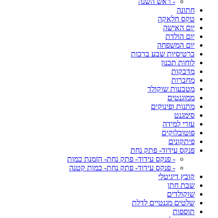
- ראש השנה
חתונה
טקס חלאקה
יום האישה
יום הולדת
יום המשפחה
כרטיסיות שבע ברכות
לוחות תכנון
מדבקות
מחברות
מטבעות שוקולד
ממוגנטים
מתנות ופינוקים
סימגנט
עזרי למידה
פוטובלוקים
פיתקונים
פנקס עידוד- פתק נחת
- פנקס עידוד- פתק נחת- הזמנת כמות
- פנקס עידוד- פתק נחת- כמות קטנה
קובץ דיגיטלי
שבת חתן
שוקולדים
שלטים מגנטיים לדלת
תוספות