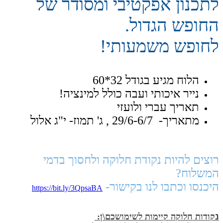
לתכנון אפקטיבי ומסודר של
החופש הגדול.
לחופש משמעותי!
הלוח מגיע בגודל 32*60
נייר איכותי ועבה כולל למינציה!
תאריך עברי ולועזי
מתאריך- 29/6-6/7 , ג' תמוז- י"ג אלול
רוצים להיות נקודת חלוקה ולחסוך בדמי
המשלוח?
היכנסו וכתבו לנו בקישור-
https://bit.ly/3QpsaBA
נ
קודות חלוקה קיימות לשימושכם\ן: