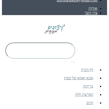
izuvimetukim@gmail.com
אודות
צרו קשר
דף הבית
אבא ואמא של שבת
ברית\ה
הפרשת חלה
חגים