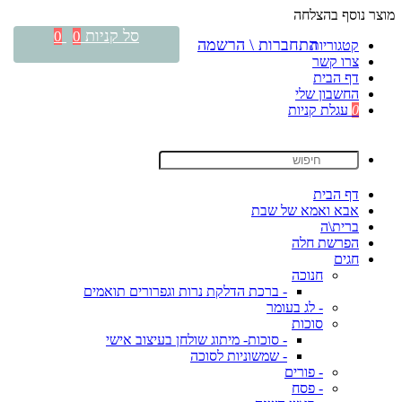
מוצר נוסף בהצלחה
סל קניות
0
0
התחברות \ הרשמה
קטגוריות
צרו קשר
דף הבית
החשבון שלי
0
עגלת קניות
דף הבית
אבא ואמא של שבת
ברית\ה
הפרשת חלה
חגים
חנוכה
- ברכת הדלקת נרות וגפרורים תואמים
- לג בעומר
סוכות
- סוכות- מיתוג שולחן בעיצוב אישי
- שמשוניות לסוכה
- פורים
- פסח