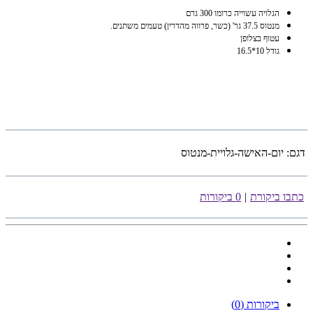
הגלויה עשוייה כרומו 300 גרם
מנטוס 37.5 גר' (כשר, פרווה מהדרין) טעמים משתנים.
עטוף בצלופן
גודל 10*16.5
דגם:
יום-האישה-גלויית-מנטוס
כתבו ביקורת
|
0 ביקורות
ביקורות (0)