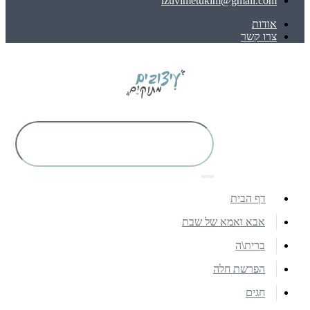
izuvimetukim@gmail.com
אודות
צרו קשר
דף הבית
אבא ואמא של שבת
ברית\ה
הפרשת חלה
חגים