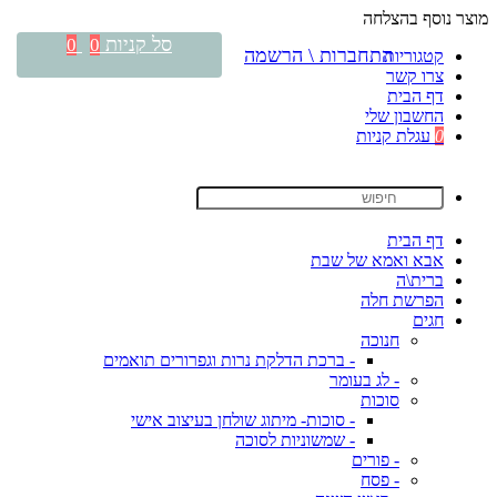
מוצר נוסף בהצלחה
סל קניות
0
0
התחברות \ הרשמה
קטגוריות
צרו קשר
דף הבית
החשבון שלי
0
עגלת קניות
דף הבית
אבא ואמא של שבת
ברית\ה
הפרשת חלה
חגים
חנוכה
- ברכת הדלקת נרות וגפרורים תואמים
- לג בעומר
סוכות
- סוכות- מיתוג שולחן בעיצוב אישי
- שמשוניות לסוכה
- פורים
- פסח