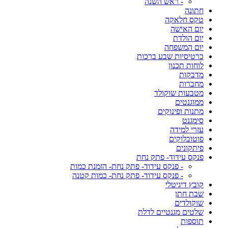
- ראש השנה
חתונה
טקס חלאקה
יום האישה
יום הולדת
יום המשפחה
כרטיסיות שבע ברכות
לוחות תכנון
מדבקות
מחברות
מטבעות שוקולד
ממוגנטים
מתנות ופינוקים
סימגנט
עזרי למידה
פוטובלוקים
פיתקונים
פנקס עידוד- פתק נחת
- פנקס עידוד- פתק נחת- הזמנת כמות
- פנקס עידוד- פתק נחת- כמות קטנה
קובץ דיגיטלי
שבת חתן
שוקולדים
שלטים מגנטיים לדלת
תוספות