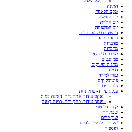
- ראש השנה
חתונה
טקס חלאקה
יום האישה
יום הולדת
יום המשפחה
כרטיסיות שבע ברכות
לוחות תכנון
מדבקות
מחברות
מטבעות שוקולד
ממוגנטים
מתנות ופינוקים
סימגנט
עזרי למידה
פוטובלוקים
פיתקונים
פנקס עידוד- פתק נחת
- פנקס עידוד- פתק נחת- הזמנת כמות
- פנקס עידוד- פתק נחת- כמות קטנה
קובץ דיגיטלי
שבת חתן
שוקולדים
שלטים מגנטיים לדלת
תוספות