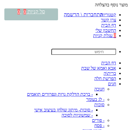
מוצר נוסף בהצלחה
סל קניות
0
0
התחברות \ הרשמה
קטגוריות
צרו קשר
דף הבית
החשבון שלי
0
עגלת קניות
דף הבית
אבא ואמא של שבת
ברית\ה
הפרשת חלה
חגים
חנוכה
- ברכת הדלקת נרות וגפרורים תואמים
- לג בעומר
סוכות
- סוכות- מיתוג שולחן בעיצוב אישי
- שמשוניות לסוכה
- פורים
- פסח