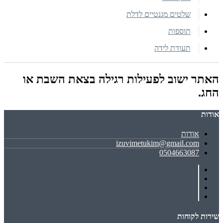
שלטים מגנטיים לדלת
תוספות
תעודת לידה
האתר ישוב לפעילות רגילה בצאת השבת או
החג.
אודות
אודות
izuvimetukim@gmail.com
0504663087
שירות לקוחות