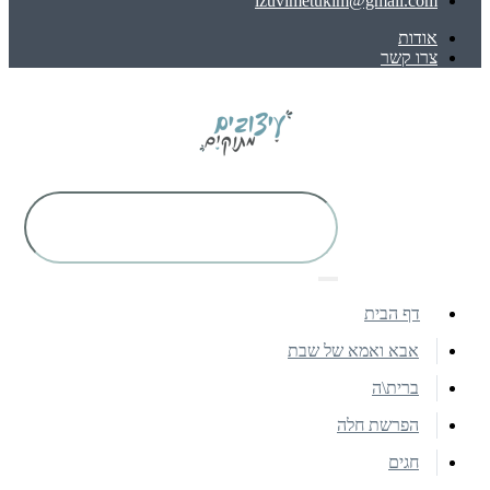
izuvimetukim@gmail.com
אודות
צרו קשר
דף הבית
אבא ואמא של שבת
ברית\ה
הפרשת חלה
חגים